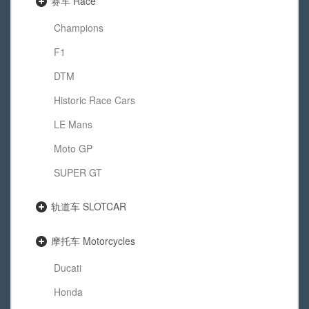
赛车 Race
Champions
F1
DTM
Historic Race Cars
LE Mans
Moto GP
SUPER GT
轨道车 SLOTCAR
摩托车 Motorcycles
Ducati
Honda