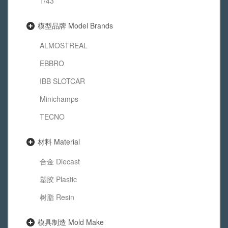
1/43
模型品牌 Model Brands
ALMOSTREAL
EBBRO
IBB SLOTCAR
Minichamps
TECNO
材料 Material
合金 Diecast
塑胶 Plastic
树脂 Resin
模具制造 Mold Make