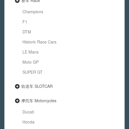
赛车 Race
Champions
F1
DTM
Historic Race Cars
LE Mans
Moto GP
SUPER GT
轨道车 SLOTCAR
摩托车 Motorcycles
Ducati
Honda