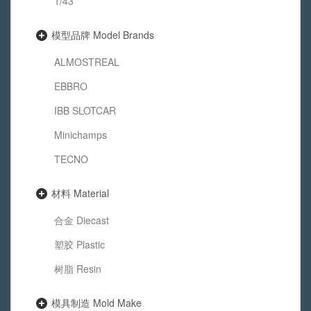
1/43
模型品牌 Model Brands
ALMOSTREAL
EBBRO
IBB SLOTCAR
Minichamps
TECNO
材料 Material
合金 Diecast
塑胶 Plastic
树脂 Resin
模具制造 Mold Make