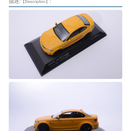
描述:
:
【Description】