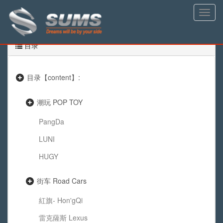
Toggle
naviga
目录
目录【content】:
潮玩 POP TOY
PangDa
LUNI
HUGY
街车 Road Cars
紅旗- Hon'gQi
雷克薩斯 Lexus