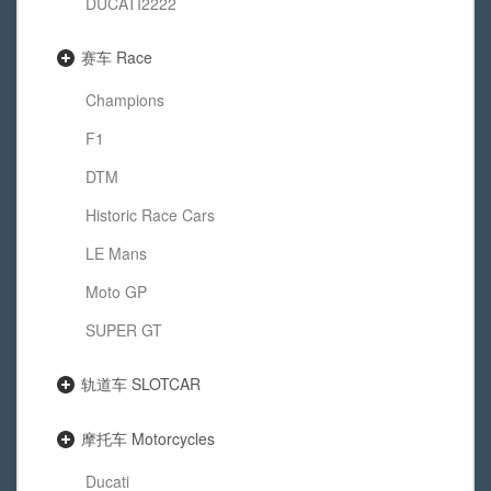
DUCATI2222
赛车 Race
Champions
F1
DTM
Historic Race Cars
LE Mans
Moto GP
SUPER GT
轨道车 SLOTCAR
摩托车 Motorcycles
Ducati