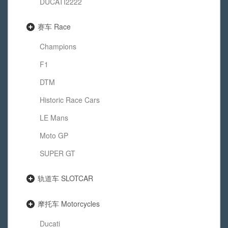
DUCATI2222
赛车 Race
Champions
F1
DTM
Historic Race Cars
LE Mans
Moto GP
SUPER GT
轨道车 SLOTCAR
摩托车 Motorcycles
Ducati