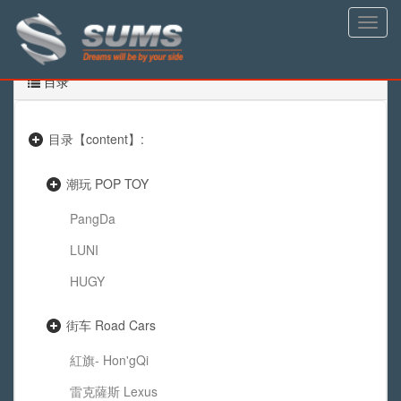
Toggle
naviga
目录
目录【content】:
潮玩 POP TOY
PangDa
LUNI
HUGY
街车 Road Cars
紅旗- Hon'gQi
雷克薩斯 Lexus