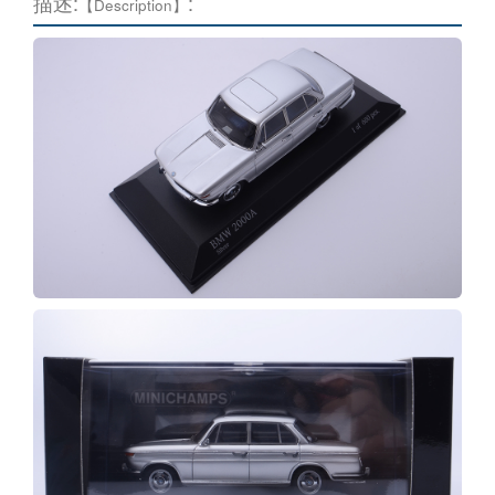
描述:
:
【Description】